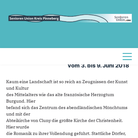
Sie sind hier
»
Reise nach Burgund
Reise
nach
Burgund
Reise nach Burgund
Die besondere
Erlebnisreise
Toggl
vom 3. bis 9. Juni 2018
Kaum eine Landschaft ist so reich an Zeugnissen der Kunst
und Kultur
des Mittelalters wie das alte französische Herzogtum
Burgund. Hier
befand sich das Zentrum des abendländischen Mönchtums
und mit der
Abteikirche von Cluny die größte Kirche der Christenheit.
Hier wurde
die Romanik zu ihrer Vollendung geführt. Stattliche Dörfer,